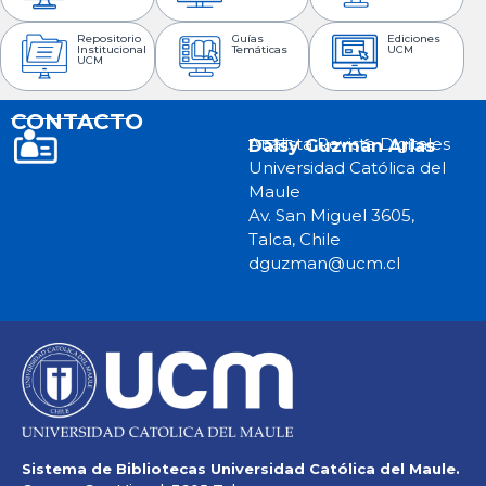
Repositorio
Guías
Ediciones
Institucional
Temáticas
UCM
UCM
CONTACTO
Analista Revista Digitales
Daisy Guzmán Arias
Universidad Católica del
Maule
Av. San Miguel 3605,
Talca, Chile
dguzman@ucm.cl
Sistema de Bibliotecas Universidad Católica del Maule.