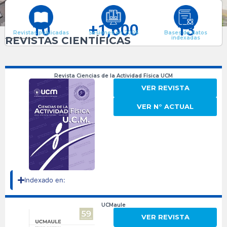
10
+
1,600
13
Revistas publicadas
Sesiones en 2026
Bases de datos
REVISTAS CIENTÍFICAS
indexadas
Revista Ciencias de la Actividad Física UCM
VER REVISTA
VER N° ACTUAL
Indexado en:
UCMaule
VER REVISTA