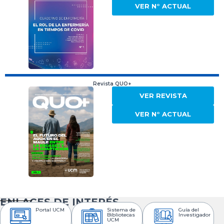
VER N° ACTUAL
Revista QUO+
VER REVISTA
VER N° ACTUAL
ENLACES DE INTERÉS
Portal UCM
Sistema de
Guía del
Bibliotecas
Investigador
UCM