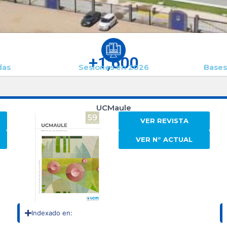
+
1,600
das
Sesiones en 2026
Bases
UCMaule
VER REVISTA
VER N° ACTUAL
Indexado en: