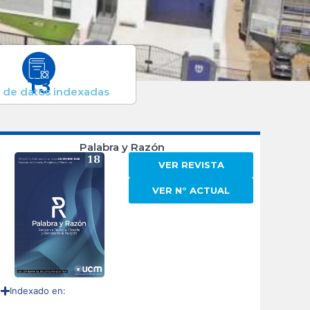
13
 de datos indexadas
Palabra y Razón
VER REVISTA
VER N° ACTUAL
Indexado en: